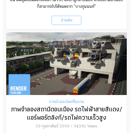
ก็สามารถไปได้หมดจาก "บางขุนนนท์"
อ่านต่อ
ภาพจำลองโดยทีมงาน
ภาพจำลองสถานีดอนเมือง รถไฟฟ้าสายสีแดง/
แอร์พอร์ตลิงก์/รถไฟความเร็วสูง
29 กุมภาพันธ์ 2559
34,591 Views