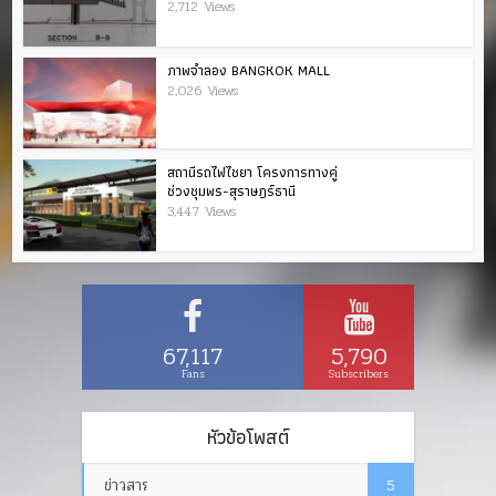
2,712 Views
ภาพจำลอง BANGKOK MALL
2,026 Views
สถานีรถไฟไชยา โครงการทางคู่
ช่วงชุมพร-สุราษฎร์ธานี
3,447 Views
67,117
5,790
Fans
Subscribers
หัวข้อโพสต์
ข่าวสาร
5