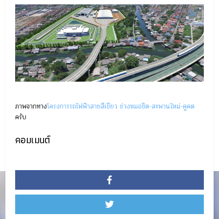
ภาพจากทาง
โครงการรถไฟฟ้าสายสีเขียว ช่วงหมอชิต-สะพานใหม่-คูคต
ครับ
คอมเมนต์