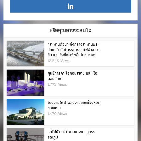
หรือคุณอาจจะสนใจ
“สะพานด้วน” กึ่งกลางสะพานพระ
ปกเกล้า กับโครงการรถไฟฟ้าลาวา
ลิน และสิ่งที่จะเกิดขึ้นในอนาคต
12,545 Views
ศูนย์การค้า ไอคอนสยาม และ ไอ
คอนลักซ์
1,775 Views
โรงงานไฟฟ้าพลังงานขยะที่จังหวัด
ขอนแก่น
1,476 Views
รถไฟฟ้า LRT สายบางนา-สุวรร
รณภูมิ