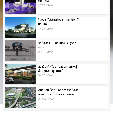
คอนลักซ์
1,775 Views
โรงงานไฟฟ้าพลังงานขยะที่จังหวัด
ขอนแก่น
1,476 Views
รถไฟฟ้า LRT สายบางนา-สุวรร
รณภูมิ
2,712 Views
สถานีรถไฟไชยา โครงการทางคู่
ช่วงชุมพร-สุราษฎร์ธานี
3,450 Views
ศูนย์ซ่อมบำรุง โครงการรถไฟฟ้า
สายสีเขียว หมอชิต-สะพานใหม่
2,300 Views