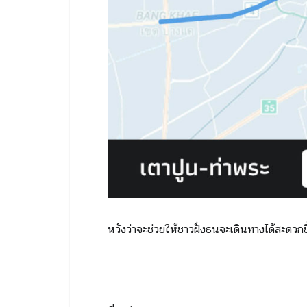
หวังว่าจะช่วยให้ชาวฝั่งธนจะเดินทางได้สะดวก