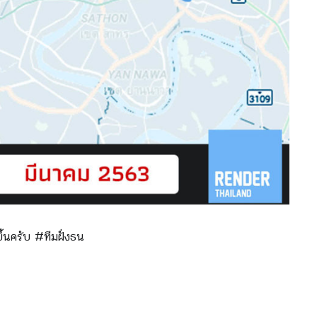
ขึ้นครับ
#
ทีมฝั่งธน