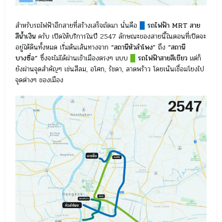
สำหรับรถไฟฟ้าอีกสายที่สร้างเสร็จถัดมา นั่นคือ
█
รถไฟฟ้า MRT สาย
สีน้ำเงิน
ครับ เปิดให้บริการในปี 2547 ลักษณะของสายนี้ในตอนที่เปิดจะ
อยู่ใต้ดินทั้งหมด เริ่มต้นเส้นทางจาก
“สถานีหัวลำโพง”
ถึง
“สถานี
บางซื่อ”
ซึ่งจะไม่ได้ผ่านเข้าเมืองตรงๆ แบบ
█
รถไฟฟ้าสายสีเขียว
แต่ก็
ยังผ่านจุดสำคัญๆ เช่นสีลม, อโศก, รัชดา, ลาดพร้าว โดยเน้นเชื่อมโยงไป
จุดต่างๆ ของเมือง