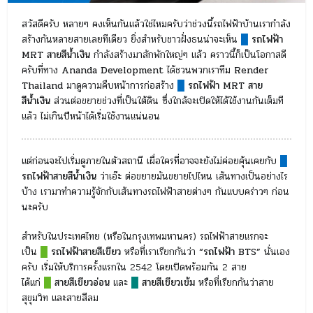
สวัสดีครับ หลายๆ คงเห็นกันแล้วใช่ไหมครับว่าช่วงนี้รถไฟฟ้าบ้านเรากำลัง
สร้างกันหลายสายเลยทีเดียว ยิ่งสำหรับชาวฝั่งธนน่าจะเห็น
█
รถไฟฟ้า
MRT สายสีน้ำเงิน
กำลังสร้างมาสักพักใหญ่ๆ แล้ว คราวนี้ก็เป็นโอกาสดี
ครับที่ทาง
Ananda Development
ได้ชวนพวกเราทีม
Render
Thailand
มาดูความคืบหน้าการก่อสร้าง
█
รถไฟฟ้า MRT สาย
สีน้ำเงิน
ส่วนต่อขยายช่วงที่เป็นใต้ดิน ซึ่งใกล้จะเปิดให้ได้ใช้งานกันเต็มที
แล้ว ไม่เกินปีหน้าได้เริ่มใช้งานแน่นอน
แต่ก่อนจะไปเริ่มดูภายในตัวสถานี เผื่อใครที่อาจจะยังไม่ค่อยคุ้นเคยกับ
█
รถไฟฟ้าสายสีน้ำเงิน
ว่าเอ๊ะ ต่อขยายมันขยายไปไหน เส้นทางเป็นอย่างไร
บ้าง เรามาทำความรู้จักกับเส้นทางรถไฟฟ้าสายต่างๆ กันแบบคร่าวๆ ก่อน
นะครับ
สำหรับในประเทศไทย (หรือในกรุงเทพมหานคร) รถไฟฟ้าสายแรกจะ
เป็น
█
รถไฟฟ้าสายสีเขียว
หรือที่เราเรียกกันว่า
“รถไฟฟ้า BTS”
นั่นเอง
ครับ เริ่มให้บริการครั้งแรกใน 2542 โดยเปิดพร้อมกัน 2 สาย
ได้แก่
█
สายสีเขียวอ่อน
และ
█
สายสีเขียวเข้ม
หรือที่เรียกกันว่าสาย
สุขุมวิท และสายสีลม