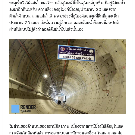
ทะลุเห็นวิวใต้แม่น้ำ แต่จริงๆ แล้วอุโมงค์นี้เป็นอุโมงค์ปูนทึบ ที่อยู่ใต้แม่น้ำ
ลงมาอีกทีนะครับ ความลึงของอุโมงค์นี้จะอยู่ประมาณ 30 เมตรจาก
ผิวน้ำด้านบน ส่วนแม่น้ำเจ้าพระยาช่วงที่อุโมงค์ลอดจุดที่ลึกที่สุดจะลึก
ประมาณ 20 เมตร ดังนั้นความรู้สึกเวลาลอดใต้แม่น้ำก็จะเหมือนปกติ
ผ่านไปแบบไม่รู้ตัวว่าลอดใต้แม่น้ำไปแล้วนั่นเอง
ในส่วนของด้านบนของสถานีอิสรภาพ เนื่องจากสถานีนี้จะไม่ได้อยู่ในเขต
เกาะรัตนโกสินทร์แล้ว การออกแบบสถานีภายนอกจึงมาในแนวร่วมสมัย