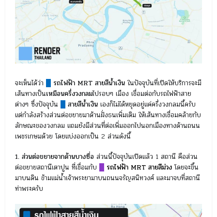
จะเห็นได้ว่า
█
รถไฟฟ้า MRT สายสีน้ำเงิน
ในปัจจุบันที่เปิดให้บริการจะมี
เส้นทางเป็น
เหมือนครึ่งวงกลม
ไปรอบๆ เมือง เชื่อมต่อกับรถไฟฟ้าสาย
ต่างๆ ซึ่งปัจจุบัน
█
สายสีน้ำเงิน
เองก็ไม่ได้หยุดอยู่แค่ครึ่งวงกลมนี้ครับ
แต่กำลังสร้างส่วนต่อขยายมาด้านฝั่งธนเพิ่มเติม ให้เส้นทางเชื่อมคล้ายกับ
ลักษณะของวงกลม แถมยังมีส่วนที่ต่อเพิ่มออกไปนอกเมืองทางด้านถนน
เพชรเกษมด้วย โดยแบ่งออกเป็น 2 ส่วนดังนี้
1. ส่วนต่อขยายจากด้านบางซื่อ
ส่วนนี้ปัจจุบันเปิดแล้ว 1 สถานี คือส่วน
ต่อขยายสถานีเตาปูน ที่เชื่อมกับ
█
รถไฟฟ้า MRT สายสีม่วง
โดยจะขึ้น
มาบนดิน ข้ามแม่น้ำเจ้าพระยามาบนถนนจรัญสนิทวงศ์ และมาจบที่สถานี
ท่าพระครับ