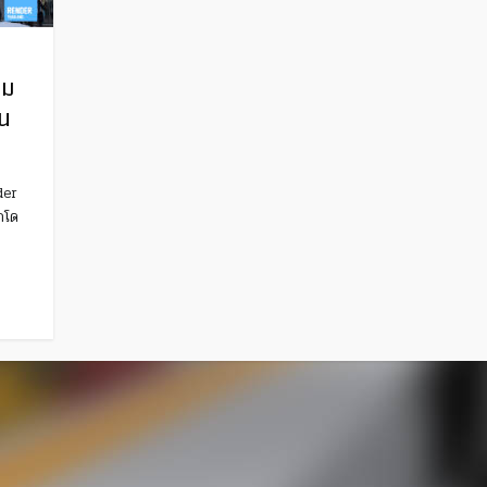
าม
น
der
กโด