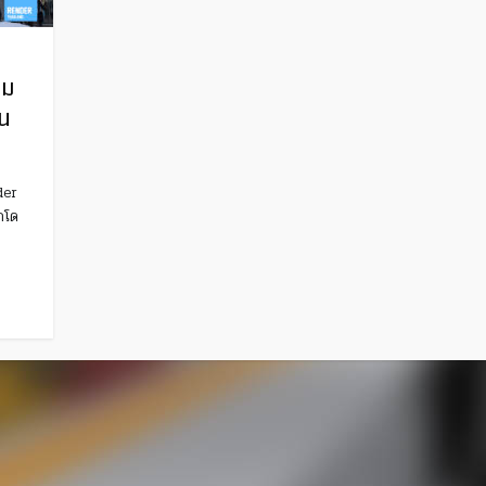
าม
น
der
กโด