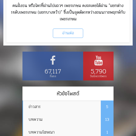
คนฝั่งธน หรือใครที่ผ่านไปแถวๆ เพชรเกษม คงจะเคยได้ผ่าน "แยกต่าง
ระดับเพชรเกษม (แยกบางหว้า)" ซึ่งเป็นจุดตัดระหว่างถนนราชพฤกษ์กับ
เพชรเกษม
อ่านต่อ
67,117
5,790
Fans
Subscribers
หัวข้อโพสต์
ข่าวสาร
5
บทความ
13
บทความโฆษณา
1