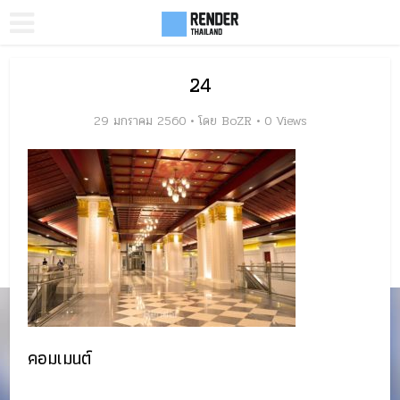
24
29 มกราคม 2560
โดย
BoZR
0 Views
คอมเมนต์