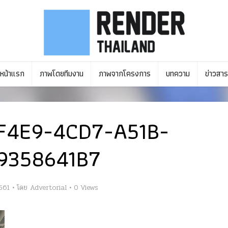
หน้าแรก
ภาพโดยทีมงาน
ภาพจากโครงการ
บทความ
ข่าวสาร
F4E9-4CD7-A51B-
9358641B7
561
โดย
Advertorial
0 Views