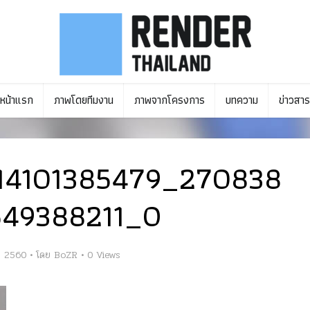
หน้าแรก
ภาพโดยทีมงาน
ภาพจากโครงการ
บทความ
ข่าวสาร
14101385479_270838
549388211_O
ม 2560
โดย
BoZR
0 Views