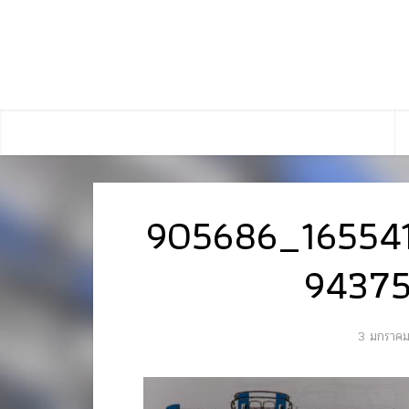
905686_16554
9437
3 มกราค