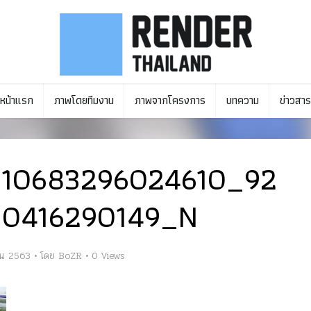
หน้าแรก
ภาพโดยทีมงาน
ภาพจากโครงการ
บทความ
ข่าวสาร
010683296024610_92
0416290149_N
ยน 2563
โดย
BoZR
0 Views