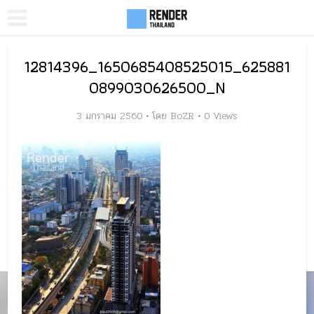
12814396_1650685408525015_625881
0899030626500_N
3 มกราคม 2560
โดย
BoZR
0 Views