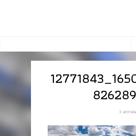
12771843_165
826289
3 มกราค