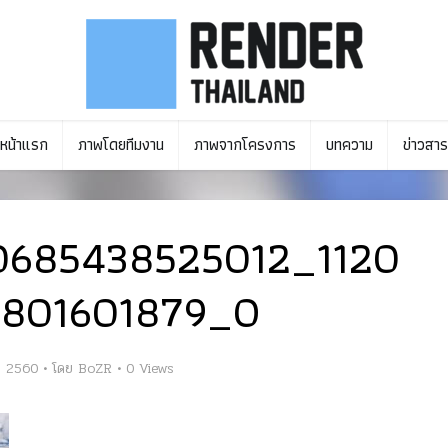
หน้าแรก
ภาพโดยทีมงาน
ภาพจากโครงการ
บทความ
ข่าวสาร
0685438525012_1120
801601879_O
ม 2560
โดย
BoZR
0 Views