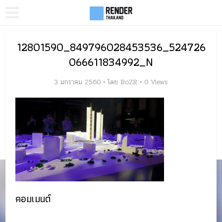
12801590_849796028453536_524726
066611834992_N
3 มกราคม 2560
โดย
BoZR
0 Views
คอมเมนต์