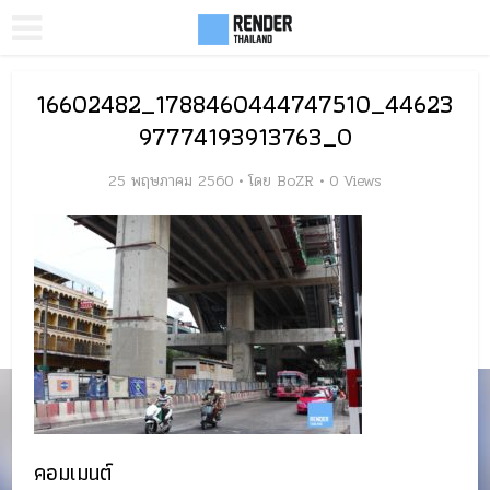
16602482_1788460444747510_44623
97774193913763_O
25 พฤษภาคม 2560
โดย
BoZR
0 Views
คอมเมนต์