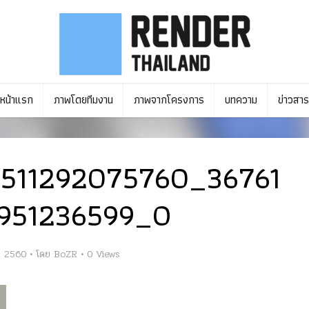
หน้าแรก
ภาพโดยทีมงาน
ภาพจากโครงการ
บทความ
ข่าวสาร
8511292075760_36761
951236599_O
ม 2560
โดย
BoZR
0 Views