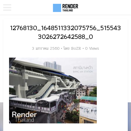
12768130_1648511332075756_515543
3026272642588_O
3 มกราคม 2560
โดย
BoZR
0 Views